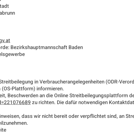
tadt
dabrunn
gv.at
rde: Bezirkshauptmannschaft Baden
delsgewerbe
treitbeilegung in Verbraucherangelegenheiten (ODR-Verord
 (OS-Plattform) informieren.
eit, Beschwerden an die Online Streitbeilegungsplattform
tid=221076689
zu richten. Die dafür notwendigen Kontaktdat
weisen, dass wir nicht bereit oder verpflichtet sind, an Str
eilzunehmen.
ite