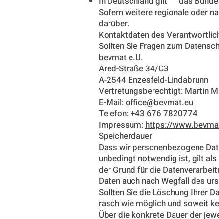
In Deutschland gilt das Bunde
Sofern weitere regionale oder n
darüber.
Kontaktdaten des Verantwortlic
Sollten Sie Fragen zum Datensch
bevmat e.U.
Ared-Straße 34/C3
A-2544 Enzesfeld-Lindabrunn
Vertretungsberechtigt: Martin 
E-Mail:
office@bevmat.eu
Telefon:
+43 676 7820774
Impressum:
https://www.bevma
Speicherdauer
Dass wir personenbezogene Daten
unbedingt notwendig ist, gilt al
der Grund für die Datenverarbeit
Daten auch nach Wegfall des ur
Sollten Sie die Löschung Ihrer D
rasch wie möglich und soweit kei
Über die konkrete Dauer der jewe