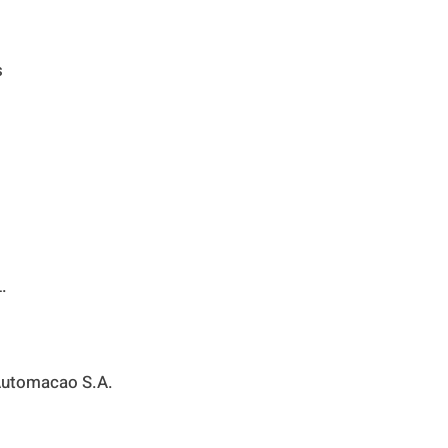
s
.
Automacao S.A.