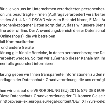
 für alle von uns im Unternehmen verarbeiteten personenbez
on uns beauftragte Firmen (Auftragsverarbeiter) verarbeit
ne des Art. 4 Nr. 1 DSGVO wie zum Beispiel Name, E-Mail-A
personenbezogener Daten sorgt dafür, dass wir unsere Dien
line oder offline. Der Anwendungsbereich dieser Datenschu
Onlineshops), die wir betreiben
Mail-Kommunikation
und andere Geräte
lärung gilt für alle Bereiche, in denen personenbezogene D
rarbeitet werden. Sollten wir außerhalb dieser Kanäle mit 
enenfalls gesondert informieren.
lärung geben wir Ihnen transparente Informationen zu den 
rundlagen der Datenschutz-Grundverordnung, die uns ermög
eziehen wir uns auf die VERORDNUNG (EU) 2016/679 DES
Diese Datenschutz-Grundverordnung der EU können Sie selbs
er
https://eur-lex.europa.eu/legal-content/DE/TXT/?uri=c