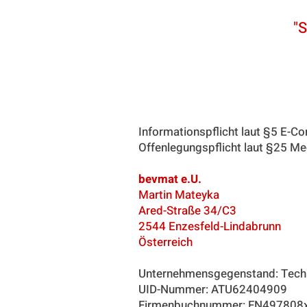
"S
Startseite
über uns
Informationspflicht laut §5 E
Offenlegungspflicht laut §25 M
bevmat e.U.
Martin Mateyka
Ared-Straße 34/C3
2544 Enzesfeld-Lindabrunn
Österreich
Unternehmensgegenstand: Tech
UID-Nummer: ATU62404909
Firmenbuchnummer: FN497808