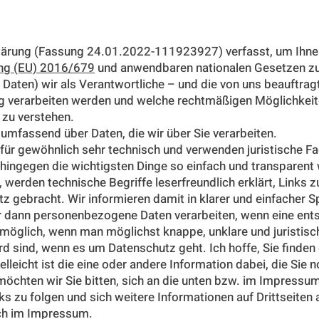
klärung (Fassung 24.01.2022-111923927) verfasst, um Ihn
ng (EU) 2016/679
und anwendbaren nationalen Gesetzen zu 
aten) wir als Verantwortliche – und die von uns beauftragt
tig verarbeiten werden und welche rechtmäßigen Möglichkei
 zu verstehen.
 umfassend über Daten, die wir über Sie verarbeiten.
für gewöhnlich sehr technisch und verwenden juristische Fa
 hingegen die wichtigsten Dinge so einfach und transparent
t, werden technische Begriffe leserfreundlich erklärt, Links
z gebracht. Wir informieren damit in klarer und einfacher 
ur dann personenbezogene Daten verarbeiten, wenn eine ent
t möglich, wenn man möglichst knappe, unklare und juristisc
ard sind, wenn es um Datenschutz geht. Ich hoffe, Sie finden
elleicht ist die eine oder andere Information dabei, die Sie 
öchten wir Sie bitten, sich an die unten bzw. im Impressum
s zu folgen und sich weitere Informationen auf Drittseite
uch im Impressum.