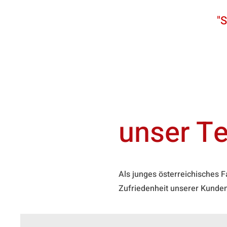
"S
Startseite
über uns
unser T
Als junges österreichisches 
Zufriedenheit unserer Kunden