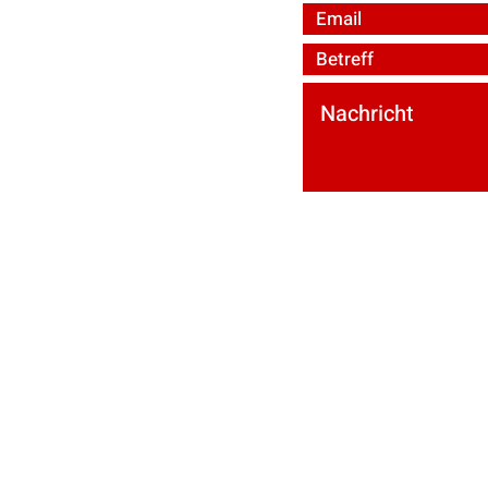
ured by
Wix