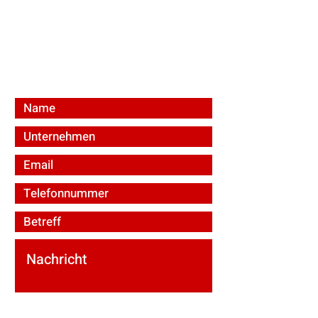
bevmat e.U.
Ared-Straße 34/C3
A-2544 Enzesfeld-Lindabrunn